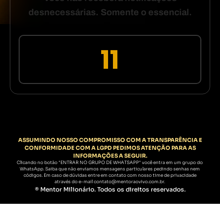
desnecessárias. Somente o essencial.
10
ASSUMINDO NOSSO COMPROMISSO COM A TRANSPARÊNCIA E
CONFORMIDADE COM A LGPD PEDIMOS ATENÇÃO PARA AS
INFORMAÇÕES A SEGUIR.
Clicando no botão "ENTRAR NO GRUPO DE WHATSAPP" você entra em um grupo do
WhatsApp. Saiba que não enviamos mensagens particulares pedindo senhas nem
códigos. Em caso de dúvidas entre em contato com nosso time de privacidade
através do e-mail contato@mentoraovivo.com.br.
® Mentor Milionário. Todos os direitos reservados.